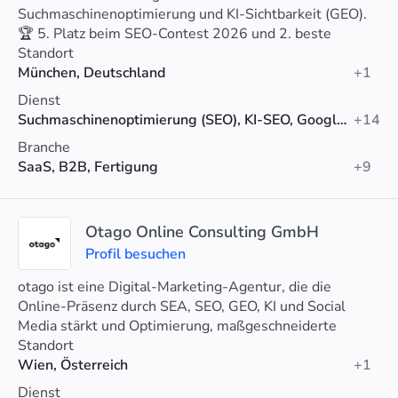
Suchmaschinenoptimierung und KI-Sichtbarkeit (GEO).
🏆 5. Platz beim SEO-Contest 2026 und 2. beste
Agentur Münchens (Agenturtipp).
Standort
München, Deutschland
+1
Dienst
Suchmaschinenoptimierung (SEO), KI-SEO, Google-Anzeigen
+14
Branche
SaaS, B2B, Fertigung
+9
Otago Online Consulting GmbH
Profil besuchen
otago ist eine Digital-Marketing-Agentur, die die
Online-Präsenz durch SEA, SEO, GEO, KI und Social
Media stärkt und Optimierung, maßgeschneiderte
Strategien und Analytics-Unterstützung bietet.
Standort
Wien, Österreich
+1
Dienst