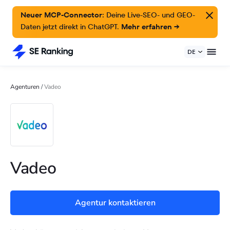
Neuer MCP-Connector:
Deine Live-SEO- und GEO-
Daten jetzt direkt in ChatGPT.
Mehr erfahren →
DE
Agenturen
/
Vadeo
Vadeo
Agentur kontaktieren