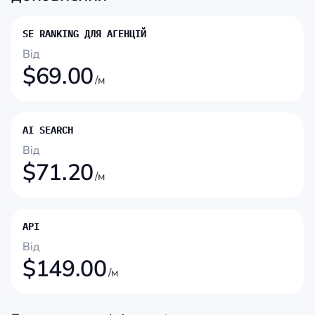
SE RANKING ДЛЯ АГЕНЦІЙ
Від
$
69.00
/м
AI SEARCH
Від
$
71.20
/м
API
Від
$
149.00
/м