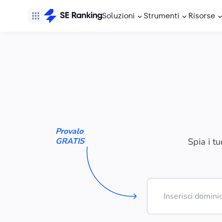
Soluzioni
Strumenti
Risorse
Provalo
GRATIS
Spia i tu