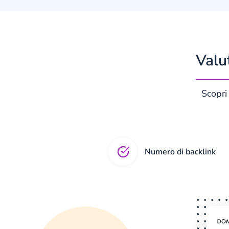
Valut
Scopri
Numero di backlink