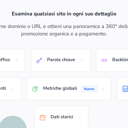
Esamina qualsiasi sito in ogni suo dettaglio
nome dominio o URL e ottieni una panoramica a 360° delle
promozione organica e a pagamento.
ffico
Parole chiave
Backlin
nti
Metriche globali
Nuovo
Dati storici