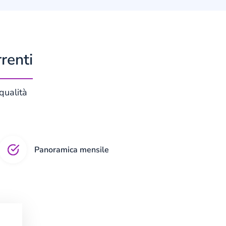
rrenti
qualità
Panoramica mensile