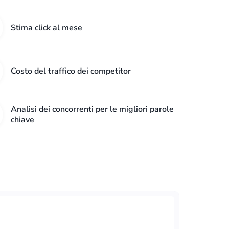
Stima click al mese
Costo del traffico dei competitor
Analisi dei concorrenti per le migliori parole
chiave