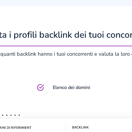
a i profili backlink dei tuoi conco
 quanti backlink hanno i tuoi concorrenti e valuta la loro 
Elenco dei domini