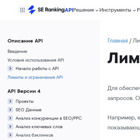
API
Решения
Инструменты
Р
Главная
/
Ли
Описание API
Лим
Введение
Условия использования API
Начало работы с API
Лимиты и ограничения API
Для обеспеч
API Версии 4
запросов. О
Проекты
SEO Данные
Например, е
Анализ конкуренции в SEO/PPC
Анализ ключевых слов
показывающ
Анализ бэклинков