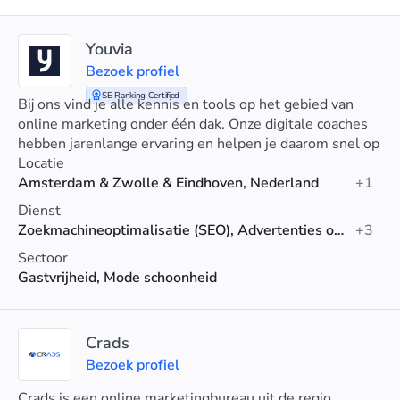
Youvia
Bezoek profiel
SE Ranking Certified
Bij ons vind je alle kennis en tools op het gebied van
online marketing onder één dak. Onze digitale coaches
hebben jarenlange ervaring en helpen je daarom snel op
weg. Persoonlijke begeleiding en advies op maat.
Locatie
Amsterdam & Zwolle & Eindhoven, Nederland
+1
Dienst
Zoekmachineoptimalisatie (SEO), Advertenties op sociale media, Reclame
+3
Sectoor
Gastvrijheid, Mode schoonheid
Crads
Bezoek profiel
Crads is een online marketingbureau uit de regio