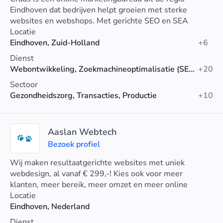
Eindhoven dat bedrijven helpt groeien met sterke
websites en webshops. Met gerichte SEO en SEA
zorgen we voor lokale online zichtbaarheid.
Locatie
Eindhoven, Zuid-Holland
+6
Dienst
Webontwikkeling, Zoekmachineoptimalisatie (SEO), Google-advertenties
+20
Sectoor
Gezondheidszorg, Transacties, Productie
+10
Aaslan Webtech
Bezoek profiel
Wij maken resultaatgerichte websites met uniek
webdesign, al vanaf € 299,-! Kies ook voor meer
klanten, meer bereik, meer omzet en meer online
succes.
Locatie
Eindhoven, Nederland
Dienst