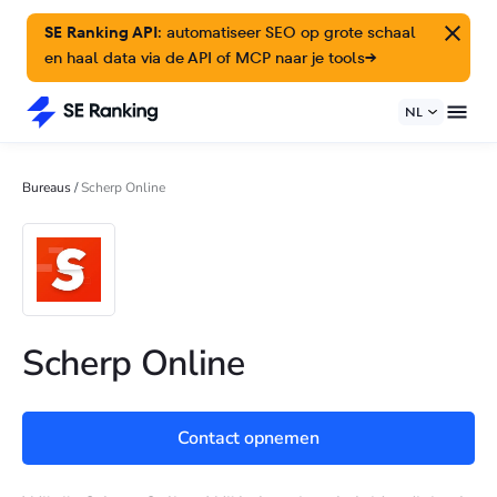
SE Ranking API:
automatiseer SEO op grote schaal
en haal data via de API of MCP naar je tools
→
NL
Bureaus
/
Scherp Online
Scherp Online
Contact opnemen