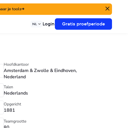
ar je tools
→
Login
Gratis proefperiode
NL
Hoofdkantoor
Amsterdam & Zwolle & Eindhoven,
Nederland
Talen
Nederlands
Opgericht
1881
Teamgrootte
80