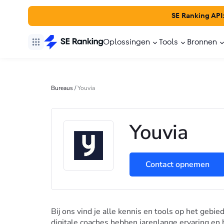
SE Ranking API
Oplossingen
Tools
Bronnen
Bureaus
/
Youvia
Youvia
Contact opnemen
Bij ons vind je alle kennis en tools op het gebi
digitale coaches hebben jarenlange ervaring en