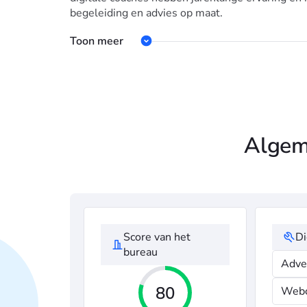
begeleiding en advies op maat.
Toon meer
Algeme
Score van het
Di
bureau
Adver
80
Webo