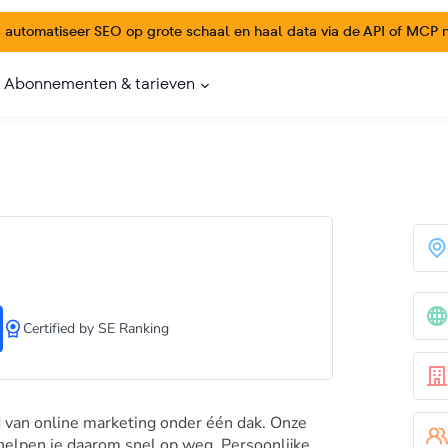
:
automatiseer SEO op grote schaal en haal data via de API of MCP na
Abonnementen & tarieven
Сertified by SE Ranking
ed van online marketing onder één dak. Onze
 helpen je daarom snel op weg. Persoonlijke