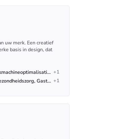
n uw merk. Een creatief
rke basis in design, dat
+1
Reclame, Branding, Zoekmachineoptimalisatie (SEO)
+1
Non-profit, Vastgoed, Gezondheidszorg, Gastvrijheid