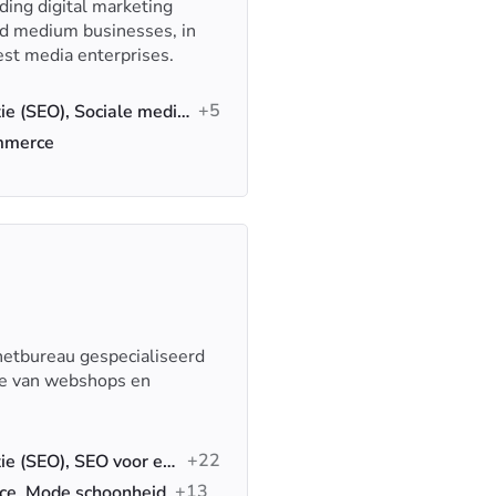
ding digital marketing
and medium businesses, in
est media enterprises.
+5
Zoekmachineoptimalisatie (SEO), Sociale media marketing, Google-advertenties
ommerce
rnetbureau gespecialiseerd
tie van webshops en
+22
Zoekmachineoptimalisatie (SEO), SEO voor e-commerce, Technische SEO
+13
ce, Mode schoonheid