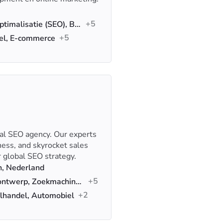
+5
Reclame, Zoekmachineoptimalisatie (SEO), Branding
+5
del, E-commerce
nal SEO agency. Our experts
ness, and skyrocket sales
 global SEO strategy.
, Nederland
+5
Webontwikkeling, Webontwerp, Zoekmachineoptimalisatie (SEO)
+2
ilhandel, Automobiel