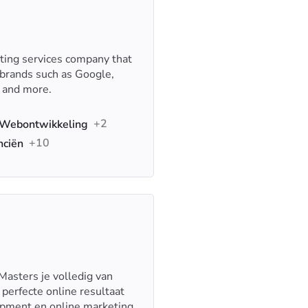
ting services company that
 brands such as Google,
y and more.
+2
 Webontwikkeling
+10
nciën
Masters je volledig van
 perfecte online resultaat
opment en online marketing.