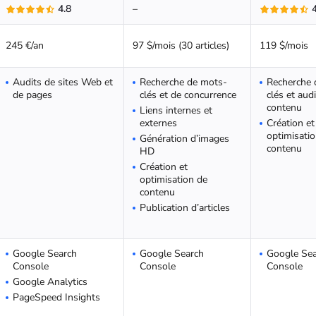
4.8
–
245 €/an
97 $/mois (30 articles)
119 $/mois
Audits de sites Web et
Recherche de mots-
Recherche 
de pages
clés et de concurrence
clés et aud
contenu
Liens internes et
externes
Création et
optimisati
Génération d’images
contenu
HD
Création et
optimisation de
contenu
Publication d’articles
Google Search
Google Search
Google Sea
Console
Console
Console
Google Analytics
PageSpeed Insights