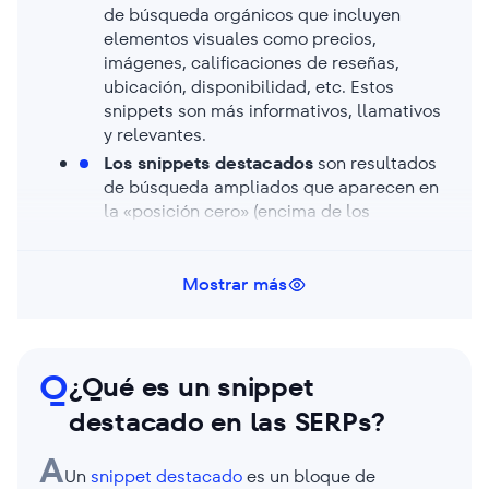
de búsqueda orgánicos que incluyen
elementos visuales como precios,
imágenes, calificaciones de reseñas,
ubicación, disponibilidad, etc. Estos
snippets son más informativos, llamativos
y relevantes.
Los snippets destacados
son resultados
de búsqueda ampliados que aparecen en
la «posición cero» (encima de los
resultados normales) y proporcionan una
respuesta directa a las preguntas de los
usuarios.
Mostrar más
Q
¿Qué es un snippet
destacado en las SERPs?
A
Un
snippet destacado
es un bloque de