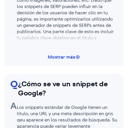
como imágenes, valoraciones, etc. Dado que
los snippets de SERP pueden influir en la
decisión de los usuarios de hacer clic en tu
página, es importante optimizarlos utilizando
un generador de snippets de SERPs antes de
publicarlos. Una parte clave de esto es incluir
tu palabra clave objetivo en el título y
asegurarte de que las metaetiquetas se ajusten
a la longitud adecuada para evitar que los
motores de búsqueda las corten.
Mostrar más
Q
¿Cómo se ve un snippet de
Google?
A
Los snippets estándar de Google tienen un
título, una URL y una meta descripción en gris
qeu aparece en los resultados de búsqueda. Su
apariencia puede variar levemente