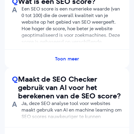
Q
Wat is een SEO score?
Backlinks: kwaliteit en kwantiteit van
A
Een SEO score is een numerieke waarde (van
inkomende links en verwijzende domeinen.
0 tot 100) die de overall kwaliteit van je
Gebruikerservaring: Core Web Vitals en
website op het gebied van SEO weergeeft.
overall bruikbaarheid van de website.
Hoe hoger de score, hoe beter je website
geoptimaliseerd is voor zoekmachines. Deze
score is gebaseerd op verschillende
factoren, zoals de technische opzet, on-page
SEO, de kwaliteit van de content en de
Toon meer
kwaliteit van je backlinks.
Q
Maakt de SEO Checker
gebruik van AI voor het
berekenen van de SEO score?
A
Ja, deze SEO analyse tool voor websites
maakt gebruik van AI en machine learning om
SEO scores nauwkeuriger te kunnen
berekenen. AI kan grote hoeveelheden data
analyseren, je website vergelijken met die