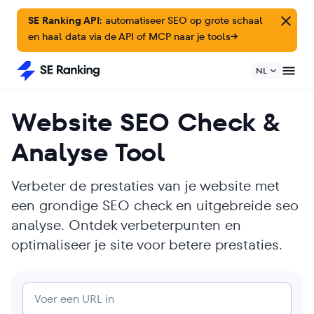
SE Ranking API:
automatiseer SEO op grote schaal
en haal data via de API of MCP naar je tools
→
NL
Website SEO Check &
Analyse Tool
Verbeter de prestaties van je website met
een grondige SEO check en uitgebreide seo
analyse. Ontdek verbeterpunten en
optimaliseer je site voor betere prestaties.