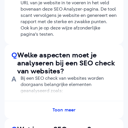
URL van je website in te voeren in het veld
bovenaan deze SEO Analyzer-pagina. De tool
scant vervolgens je website en genereert een
rapport met de sterke en zwakke punten.
Ook kun je op deze wijze afzonderlijke
pagina’s testen.
Q
Welke aspecten moet je
analyseren bij een SEO check
van websites?
A
Bij een SEO check van websites worden
doorgaans belangrijke elementen
geanalyseerd zoals:
Technische SEO: websitesnelheid,
crawlbaarheid en indexeerbaarheid.
Toon meer
On-page SEO en content: titel tags,
metabeschrijvingen en het gebruik van
zoekwoorden.