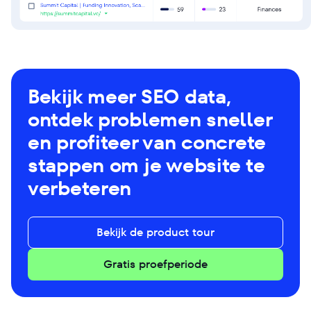
Bekijk meer SEO data,
ontdek problemen sneller
en profiteer van concrete
stappen om je website te
verbeteren
Bekijk de product tour
Gratis proefperiode