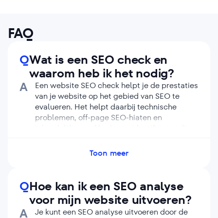
FAQ
Q
Wat is een SEO check en
waarom heb ik het nodig?
A
Een website SEO check helpt je de prestaties
van je website op het gebied van SEO te
evalueren. Het helpt daarbij technische
problemen, off-page SEO-hiaten en
inhoudelijke zwakheden te identificeren die
ervoor kunnen zorgen dat je website
nauwelijks hoger in de zoekresultaten
Toon meer
verschijnt. Het uitvoeren van een SEO check
is essentieel om je zichtbaarheid te
verbeteren, organisch verkeer te genereren
Q
Hoe kan ik een SEO analyse
en online concurrerend te blijven.
voor mijn website uitvoeren?
A
Je kunt een SEO analyse uitvoeren door de