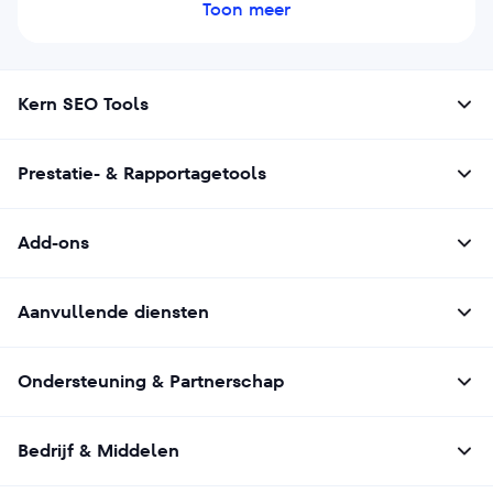
van concurrenten en gepersonaliseerde
Toon meer
aanbevelingen doen om je SEO-prestaties
sneller en effectiever te verbeteren.
Kern SEO Tools
Prestatie- & Rapportagetools
Add-ons
Aanvullende diensten
Ondersteuning & Partnerschap
Bedrijf & Middelen