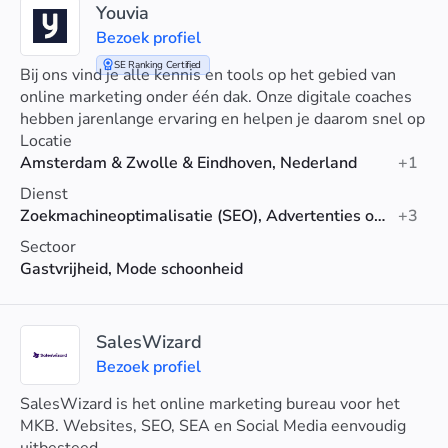
Youvia
Bezoek profiel
SE Ranking Certified
Bij ons vind je alle kennis en tools op het gebied van
online marketing onder één dak. Onze digitale coaches
hebben jarenlange ervaring en helpen je daarom snel op
weg. Persoonlijke begeleiding en advies op maat.
Locatie
Amsterdam & Zwolle & Eindhoven, Nederland
+1
Dienst
Zoekmachineoptimalisatie (SEO), Advertenties op sociale media, Reclame
+3
Sectoor
Gastvrijheid, Mode schoonheid
SalesWizard
Bezoek profiel
SalesWizard is het online marketing bureau voor het
MKB. Websites, SEO, SEA en Social Media eenvoudig