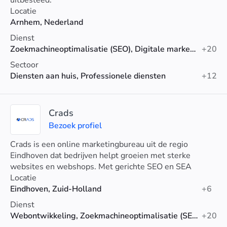
uitbesteed.
Locatie
Arnhem, Nederland
Dienst
Zoekmachineoptimalisatie (SEO), Digitale marketing, PPC
+20
Sectoor
Diensten aan huis, Professionele diensten
+12
Crads
Bezoek profiel
Crads is een online marketingbureau uit de regio
Eindhoven dat bedrijven helpt groeien met sterke
websites en webshops. Met gerichte SEO en SEA
zorgen we voor lokale online zichtbaarheid.
Locatie
Eindhoven, Zuid-Holland
+6
Dienst
Webontwikkeling, Zoekmachineoptimalisatie (SEO), Google-advertenties
+20