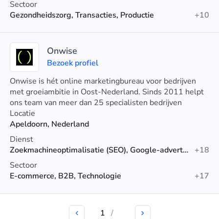
Sectoor
Gezondheidszorg, Transacties, Productie
+10
Onwise
Bezoek profiel
Onwise is hét online marketingbureau voor bedrijven
met groeiambitie in Oost-Nederland. Sinds 2011 helpt
ons team van meer dan 25 specialisten bedrijven
groeien door strategieën op maat, SEO, SEA, social
Locatie
media en conversie-optimalisatie. Met een passie voor
Apeldoorn, Nederland
lokale bedrijven zetten wij Oost-Nederland op de kaart
Dienst
door unieke verhalen en kwaliteiten te versterken. We
Zoekmachineoptimalisatie (SEO), Google-advertenties, Sociale media marketing
+18
are On it!
Sectoor
E-commerce, B2B, Technologie
+17
1
/