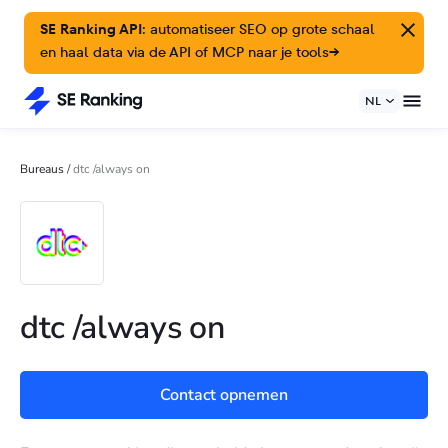
SE Ranking API:
automatiseer SEO op grote schaal
en haal data via de API of MCP naar je tools
→
NL
Bureaus
/
dtc /always on
dtc /always on
Contact opnemen