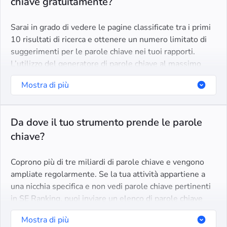
chiave gratuitamente?
Sarai in grado di vedere le pagine classificate tra i primi
10 risultati di ricerca e ottenere un numero limitato di
suggerimenti per le parole chiave nei tuoi rapporti.
L’utilizzo del generatore di parole chiave al massimo
delle sue capacità richiede la registrazione per una prova
Mostra di più
gratuita della durata di 14 giorni.
Da dove il tuo strumento prende le parole
chiave?
Coprono più di tre miliardi di parole chiave e vengono
ampliate regolarmente. Se la tua attività appartiene a
una nicchia specifica e non vedi parole chiave pertinenti
in SE Ranking, puoi inviare un elenco di parole chiave
che desideri analizzare e verranno aggiunte ai nostri
Mostra di più
database entro un mese.