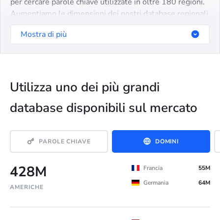
per cercare parole chiave utilizzate in oltre 180 regioni.
Aumentiamo le dimensioni dei nostri database regionali
ogni mese ed espandiamo regolarmente la nostra
Mostra di più
portata verso nuovi mercati.
Utilizza uno dei più grandi
database disponibili sul mercato
PAROLE CHIAVE
DOMINI
428M
Francia
55M
Germania
64M
AMERICHE