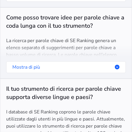
Come posso trovare idee per parole chiave a
coda lunga con il tuo strumento?
La ricerca per parole chiave di SE Ranking genera un
elenco separato di suggerimenti per parole chiave a
basso volume di ricerca. Le parole chiave nell’elenco
sono per lo più a coda lunga. Sono costituiti da più di 3
Mostra di più
parole e riflettono intenti di ricerca molto specifici.
Il tuo strumento di ricerca per parole chiave
supporta diverse lingue e paesi?
I database di SE Ranking coprono le parole chiave
utilizzate dagli utenti in più lingue e paesi. Attualmente,
puoi utilizzare lo strumento di ricerca per parole chiave