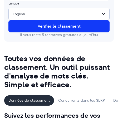
Langue
English
Vérifier le classement
Il vous reste
5
tentatives gratuites aujourd’hui
Toutes vos données de
classement. Un outil puissant
d'analyse de mots clés.
Simple et efficace.
Données de classement
Concurrents dans les SERP
Do
Suivez les performances de vos