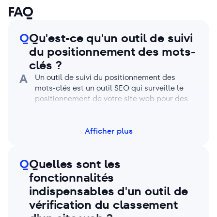
FAQ
Q
Qu'est-ce qu'un outil de suivi
du positionnement des mots-
clés ?
A
Un outil de suivi du positionnement des
mots-clés est un outil SEO qui surveille le
positionnement de votre site web pour des
mots-clés sélectionnés sur les moteurs de
recherche. Il collecte des données en temps
réel ou périodiques, notamment les positions
Afficher plus
des mots-clés, les fluctuations de
positionnement, les fonctionnalités des SERP
Q
Quelles sont les
et les tendances historiques, vous aidant
ainsi à mesurer vos performances SEO et à
fonctionnalités
prendre des décisions éclairées. Avec un
indispensables d'un outil de
outil de suivi du positionnement gratuit, vous
vérification du classement
pouvez également gérer vos mots-clés
cibles et identifier les problèmes de