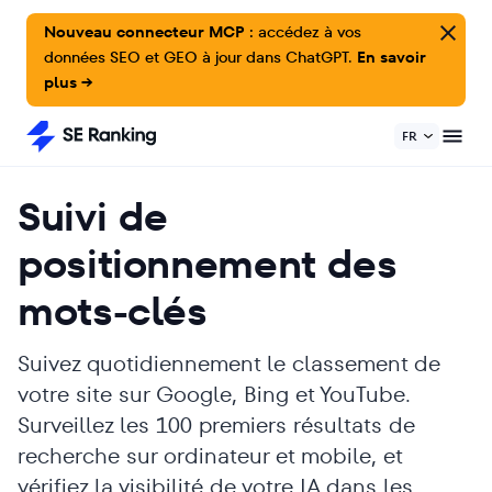
Nouveau connecteur MCP :
accédez à vos
données SEO et GEO à jour dans ChatGPT.
En savoir
plus →
FR
Suivi de
positionnement des
mots-clés
Suivez quotidiennement le classement de
votre site sur Google, Bing et YouTube.
Surveillez les 100 premiers résultats de
recherche sur ordinateur et mobile, et
vérifiez la visibilité de votre IA dans les