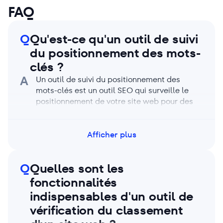
FAQ
Q
Qu'est-ce qu'un outil de suivi
du positionnement des mots-
clés ?
A
Un outil de suivi du positionnement des
mots-clés est un outil SEO qui surveille le
positionnement de votre site web pour des
mots-clés sélectionnés sur les moteurs de
recherche. Il collecte des données en temps
réel ou périodiques, notamment les positions
Afficher plus
des mots-clés, les fluctuations de
positionnement, les fonctionnalités des SERP
Q
Quelles sont les
et les tendances historiques, vous aidant
ainsi à mesurer vos performances SEO et à
fonctionnalités
prendre des décisions éclairées. Avec un
indispensables d'un outil de
outil de suivi du positionnement gratuit, vous
vérification du classement
pouvez également gérer vos mots-clés
cibles et identifier les problèmes de