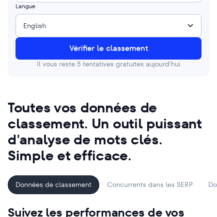
Langue
English
Vérifier le classement
Il vous reste
5
tentatives gratuites aujourd’hui
Toutes vos données de
classement. Un outil puissant
d'analyse de mots clés.
Simple et efficace.
Données de classement
Concurrents dans les SERP
Do
Suivez les performances de vos