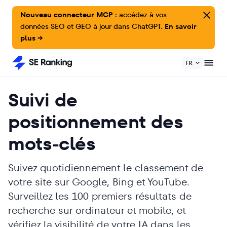
Nouveau connecteur MCP :
accédez à vos
données SEO et GEO à jour dans ChatGPT.
En savoir
plus →
FR
Suivi de
positionnement des
mots-clés
Suivez quotidiennement le classement de
votre site sur Google, Bing et YouTube.
Surveillez les 100 premiers résultats de
recherche sur ordinateur et mobile, et
vérifiez la visibilité de votre IA dans les