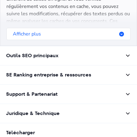
régulièrement vos contenus en cache, vous pouvez
suivre les modifications, récupérer des textes perdus ou
même analyser les caches de vos concurrents. Ces
données vous permettent d’améliorer vos pages en
Afficher plus
étudiant leurs stratégies et éléments clés.
Outils SEO principaux
SE Ranking entreprise & ressources
Support & Partenariat
Juridique & Technique
Télécharger