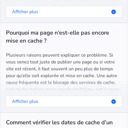
notre vérificateur de cache pour afficher rapidement la
Afficher plus
dernière version en seulement quelques secondes.
Pourquoi ma page n’est-elle pas encore
mise en cache ?
Plusieurs raisons peuvent expliquer ce problème. Si
vous venez tout juste de publier une page ou si votre
site est récent, il faut souvent un peu plus de temps
pour qu’elle soit explorée et mise en cache. Une autre
cause fréquente est le blocage des services de cache,
soit via des balises meta noindex/nofollow, soit à cause
d’un code d’état incorrect, comme l’absence d’un code
Afficher plus
200 OK.
Comment vérifier les dates de cache d’un