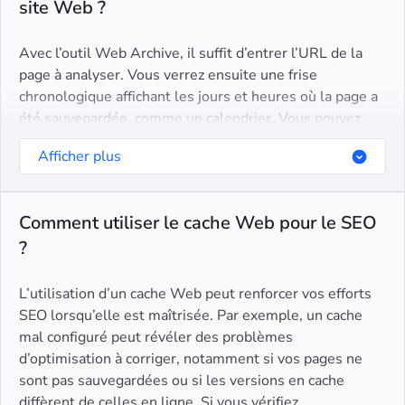
site Web ?
Avec l’outil Web Archive, il suffit d’entrer l’URL de la
page à analyser. Vous verrez ensuite une frise
chronologique affichant les jours et heures où la page a
été sauvegardée, comme un calendrier. Vous pouvez
aussi trouver la date de mise en cache en haut de la
Afficher plus
version enregistrée.
Comment utiliser le cache Web pour le SEO
?
L’utilisation d’un cache Web peut renforcer vos efforts
SEO lorsqu’elle est maîtrisée. Par exemple, un cache
mal configuré peut révéler des problèmes
d’optimisation à corriger, notamment si vos pages ne
sont pas sauvegardées ou si les versions en cache
diffèrent de celles en ligne. Si vous vérifiez