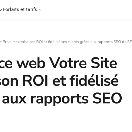
Forfaits et tarifs
Pro a maximisé son ROI et fidélisé ses clients grâce aux rapports SEO de SE
e web Votre Site
on ROI et fidélisé
e aux rapports SEO