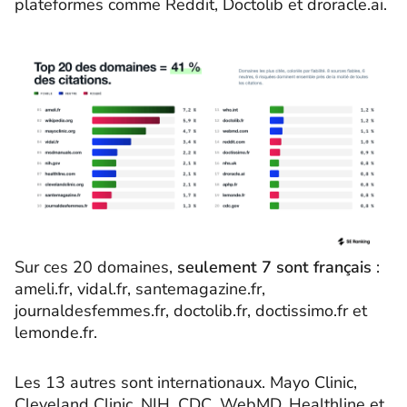
plateformes comme Reddit, Doctolib et droracle.ai.
Sur ces 20 domaines,
seulement 7 sont français
:
ameli.fr, vidal.fr, santemagazine.fr,
journaldesfemmes.fr, doctolib.fr, doctissimo.fr et
lemonde.fr.
Les 13 autres sont internationaux. Mayo Clinic,
Cleveland Clinic, NIH, CDC, WebMD, Healthline et