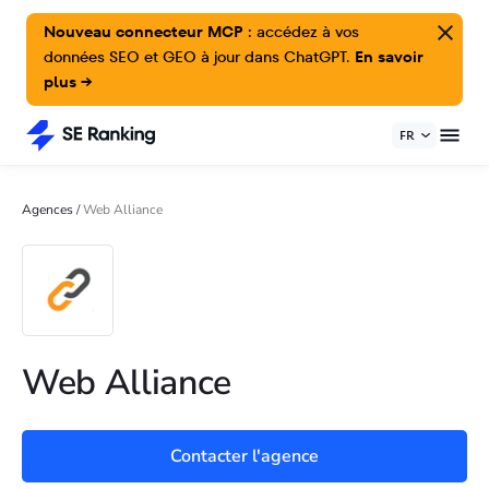
Nouveau connecteur MCP :
accédez à vos
données SEO et GEO à jour dans ChatGPT.
En savoir
plus →
FR
Agences
/
Web Alliance
Web Alliance
Contacter l'agence