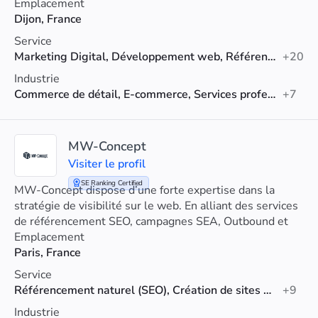
intégration de l'IA dans leur processus métier.
Emplacement
Dijon, France
Service
Marketing Digital, Développement web, Référencement naturel (SEO)
+20
Industrie
Commerce de détail, E-commerce, Services professionnels
+7
MW-Concept
Visiter le profil
SE Ranking Certified
MW-Concept dispose d’une forte expertise dans la
stratégie de visibilité sur le web. En alliant des services
de référencement SEO, campagnes SEA, Outbound et
Inbound Marketing
Emplacement
Paris, France
Service
Référencement naturel (SEO), Création de sites web, Référencement Shopify
+9
Industrie