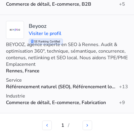
Commerce de détail, E-commerce, B2B
+5
Beyooz
Visiter le profil
SE Ranking Certified
BEYOOZ, agence experte en SEO à Rennes. Audit &
optimisation 360°, technique, sémantique, concurrence,
contenus, netlinking et SEO local. Nous aidons TPE/PME
à convertir leur trafic en clients.
Emplacement
Rennes, France
Service
Référencement naturel (SEO), Référencement local, Création de sites web
+13
Industrie
Commerce de détail, E-commerce, Fabrication
+9
1
/