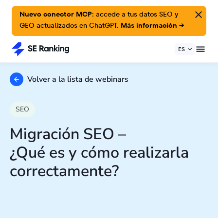
Nuevo conector MCP:
accede a tus datos SEO y
GEO actualizados en ChatGPT.
Más información →
ES
Volver a la lista de webinars
SEO
Migración SEO –
¿Qué es y cómo realizarla
correctamente?