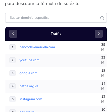
para descubrir la fórmula de su éxito.
Traffic
39
bancodevenezuela.com
1
M
22
youtube.com
2
M
18
google.com
3
M
14
patria.org.ve
4
M
12
instagram.com
5
M
10