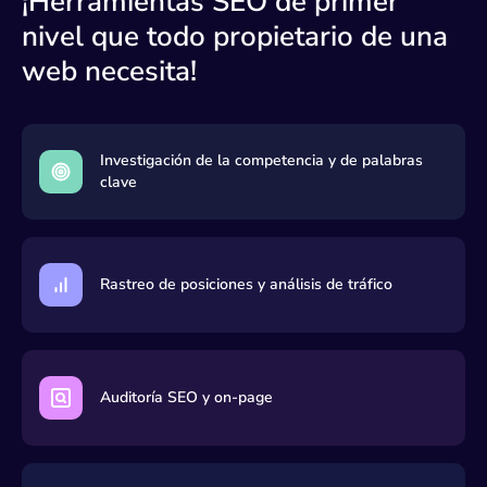
¡Herramientas SEO de primer
K
nivel que todo propietario de una
891
yahoo.com
50
web necesita!
K
879
ruleta777.com
51
K
876
Investigación de la competencia y de palabras
xnxx2.com
52
K
clave
828
deepl.com
53
K
790
softonic.com
54
Rastreo de posiciones y análisis de tráfico
K
772
movilnet.com.ve
55
K
699
eldiario.com
56
Auditoría SEO y on-page
K
698
lotochaima.com
57
K