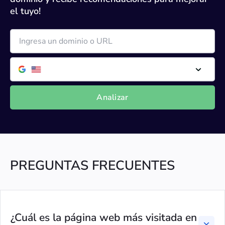
el tuyo!
624
banmujer.gob.ve
67
K
612
ssstik.io
68
K
606
ivss.gov.ve
69
K
596
Analizar
ijavhd.com
70
K
594
loterialottomax.com
71
K
582
saren.gob.ve
72
K
PREGUNTAS FRECUENTES
578
accuweather.com
73
K
549
elcomercio.pe
74
K
¿Cuál es la página web más visitada en
534