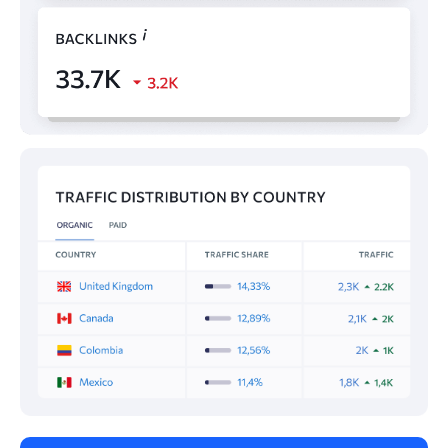
bt.com.ve
32
M
1,5
losanimalitos.net
33
M
1,5
sellatuparley.com
34
M
1,5
resultados365.com
35
M
1,4
venezolano.com
36
M
1,2
bancamiga.com
37
M
1,1
juegoactivo.com
38
M
1,1
tripletachira.com
39
M
1,1
apple.com
40
M