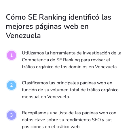
5
x.com
15
M
Cómo SE Ranking identificó las
4,1
granjamillonaria.com
16
M
mejores páginas web en
3,9
Venezuela
flashscore.com.ve
17
M
3,7
espn.com.ve
18
Utilizamos la herramienta de Investigación de la
M
Competencia de SE Ranking para revisar el
3,7
tiktok.com
19
tráfico orgánico de los dominios en Venezuela.
M
3,4
triunfobet.com
20
Clasificamos las principales páginas web en
M
función de su volumen total de tráfico orgánico
2,9
centrodeapuestaselrey.com.ve
21
mensual en Venezuela.
M
2,7
pinterest.com
22
Recopilamos una lista de las páginas web con
M
datos clave sobre su rendimiento SEO y sus
2,6
lottoactivo.com
23
posiciones en el tráfico web.
M