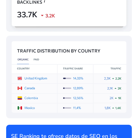
reddit.com
32
M
1,4
mega.cl
33
M
1,4
rae.es
34
M
1,4
canva.com
35
M
1,4
ilovepdf.com
36
M
1,3
sodimac.cl
37
M
1,3
movistar.cl
38
M
1,3
bancochile.cl
39
M
1,3
apple.com
40
M
SE Ranking te ofrece datos de SEO en los