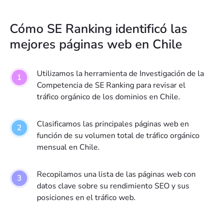
2,9
falabella.com
15
M
Cómo SE Ranking identificó las
2,7
deepl.com
16
M
mejores páginas web en Chile
2,5
pinterest.com
17
M
Utilizamos la herramienta de Investigación de la
2,2
Competencia de SE Ranking para revisar el
tiktok.com
18
M
tráfico orgánico de los dominios en Chile.
2,1
lider.cl
19
M
Clasificamos las principales páginas web en
2
función de su volumen total de tráfico orgánico
betano.com
20
M
mensual en Chile.
1,8
sii.cl
21
M
Recopilamos una lista de las páginas web con
1,8
datos clave sobre su rendimiento SEO y sus
dalechatea.me
22
M
posiciones en el tráfico web.
1,7
entel.cl
23
M