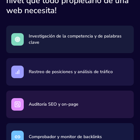
nivel que todo propietario de una
M
web necesita!
1
campeonatochileno.cl
50
M
1
locanto.cl
51
M
Investigación de la competencia y de palabras
clave
1
linguee.es
52
M
1
clima.com
53
M
Rastreo de posiciones y análisis de tráfico
995
cruzverde.cl
54
K
993
wa.me
55
K
Auditoría SEO y on-page
993
biobiochile.cl
56
K
981
registrocivil.cl
57
K
Comprobador y monitor de backlinks