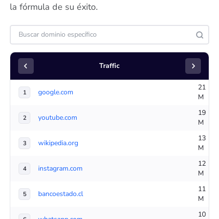
la fórmula de su éxito.
Traffic
21
google.com
1
M
19
youtube.com
2
M
13
wikipedia.org
3
M
12
instagram.com
4
M
11
bancoestado.cl
5
M
10