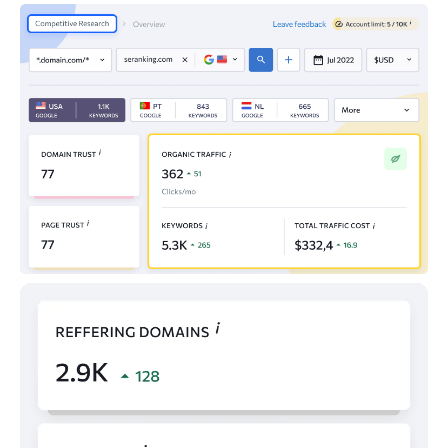
1,7
microsoft.com
24
M
1,7
chileautos.cl
25
M
1,6
semrush.com
26
M
1,6
santander.cl
27
M
1,6
wom.cl
28
M
1,6
x.com
29
M
1,5
chateagratis.net
30
M
1,4
fandom.com
31
M
1,4