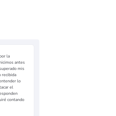
por la
hicimos antes
 superado mis
n recibida
entender lo
acar el
 responden
uiré contando