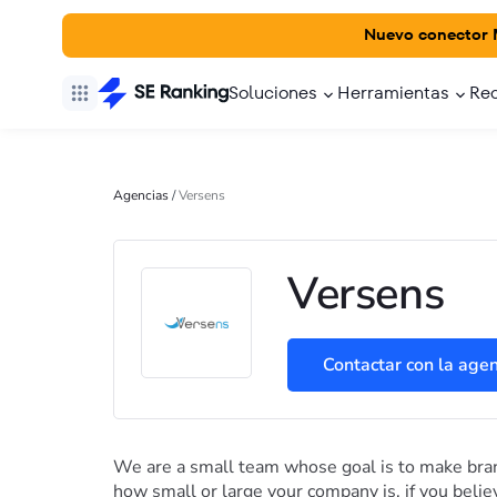
Nuevo conector
Soluciones
Herramientas
Re
Agencias
/
Versens
Versens
Contactar con la agen
We are a small team whose goal is to make brand
how small or large your company is, if you believ