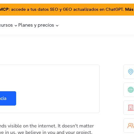
 MCP:
accede a tus datos SEO y GEO actualizados en ChatGPT.
Más
cursos
Planes y precios
cia
s visible on the internet. It doesn't matter
e in us, we believe in you and your project.