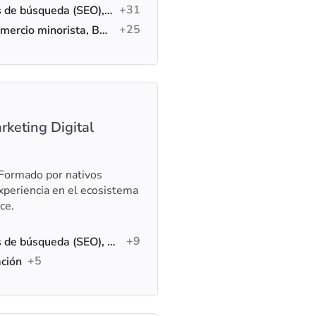
+31
Optimización de motores de búsqueda (SEO), SEO local, Auditoría SEO
+25
Comercio electrónico, Comercio minorista, B2B
rketing Digital
Formado por nativos
experiencia en el ecosistema
ce.
+9
Optimización de motores de búsqueda (SEO), Marketing digital, Marketing de contenidos
+5
ación