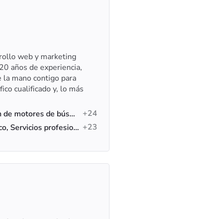
rollo web y marketing
20 años de experiencia,
e la mano contigo para
fico cualificado y, lo más
+24
SEO con IA, Optimización de motores de búsqueda (SEO), Diseño web
+23
B2B, Comercio electrónico, Servicios profesionales