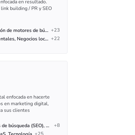
nfocada en resultado.
, link building / PR y SEO
+23
Link Building, Optimización de motores de búsqueda (SEO), SEO para Shopify
+22
Inmobiliario, Servicios dentales, Negocios locales
tal enfocada en hacerte
s en marketing digital,
a sus clientes
+8
Optimización de motores de búsqueda (SEO), Desarrollo web, Marketing en redes sociales
+25
aaS, Tecnología