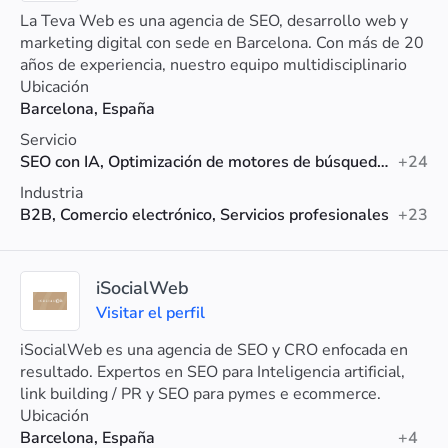
La Teva Web es una agencia de SEO, desarrollo web y
marketing digital con sede en Barcelona. Con más de 20
años de experiencia, nuestro equipo multidisciplinario
trabaja de la mano contigo para mejorar tu visibilidad
Ubicación
online, atraer más tráfico cualificado y, lo más
Barcelona, España
importante, aumentar tus conversiones.
Servicio
SEO con IA, Optimización de motores de búsqueda (SEO), Diseño web
+24
Industria
B2B, Comercio electrónico, Servicios profesionales
+23
iSocialWeb
Visitar el perfil
iSocialWeb es una agencia de SEO y CRO enfocada en
resultado. Expertos en SEO para Inteligencia artificial,
link building / PR y SEO para pymes e ecommerce.
Ubicación
Barcelona, España
+4