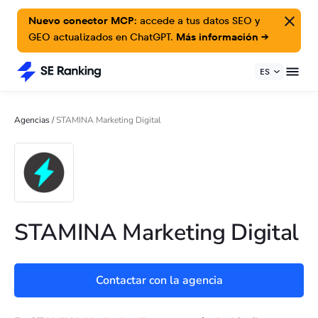
Nuevo conector MCP:
accede a tus datos SEO y
GEO actualizados en ChatGPT.
Más información →
ES
Agencias
/
STAMINA Marketing Digital
STAMINA Marketing Digital
Contactar con la agencia