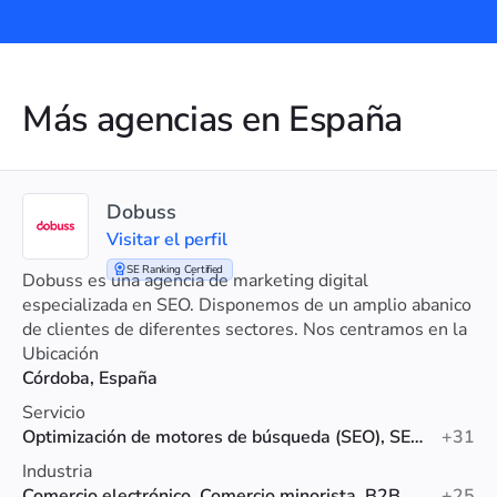
Más agencias en España
Dobuss
Visitar el perfil
SE Ranking Certified
Dobuss es una agencia de marketing digital
especializada en SEO. Disponemos de un amplio abanico
de clientes de diferentes sectores. Nos centramos en la
rentabilidad del negocio de nuestros clientes.
Ubicación
Córdoba, España
Servicio
Optimización de motores de búsqueda (SEO), SEO local, Auditoría SEO
+31
Industria
Comercio electrónico, Comercio minorista, B2B
+25