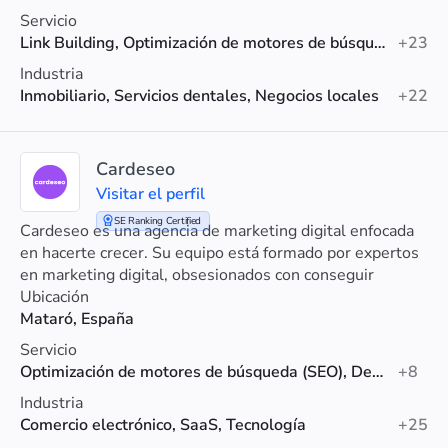
Servicio
Link Building, Optimización de motores de búsqueda (SEO), SEO para Shopify
+23
Industria
Inmobiliario, Servicios dentales, Negocios locales
+22
Cardeseo
Visitar el perfil
SE Ranking Certified
Cardeseo es una agencia de marketing digital enfocada
en hacerte crecer. Su equipo está formado por expertos
en marketing digital, obsesionados con conseguir
resultados para sus clientes
Ubicación
Mataró, España
Servicio
Optimización de motores de búsqueda (SEO), Desarrollo web, Marketing en redes sociales
+8
Industria
Comercio electrónico, SaaS, Tecnología
+25