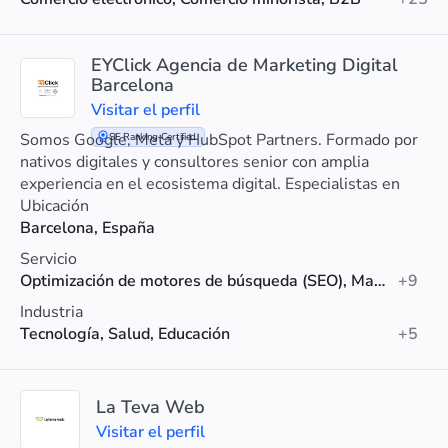
EYClick Agencia de Marketing Digital
Barcelona
Visitar el perfil
Somos Google, Meta y HubSpot Partners. Formado por
SE Ranking Certified
nativos digitales y consultores senior con amplia
experiencia en el ecosistema digital. Especialistas en
PYMES y ecommerce.
Ubicación
Barcelona, España
Servicio
Optimización de motores de búsqueda (SEO), Marketing digital, Marketing de contenidos
+9
Industria
Tecnología, Salud, Educación
+5
La Teva Web
Visitar el perfil