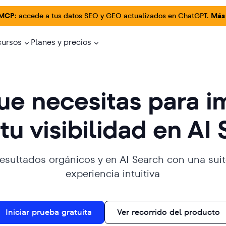
 MCP:
accede a tus datos SEO y GEO actualizados en ChatGPT.
Más
cursos
Planes y precios
ue necesitas para i
tu visibilidad en AI
resultados orgánicos y en AI Search con una suit
experiencia intuitiva
Iniciar prueba gratuita
Ver recorrido del producto