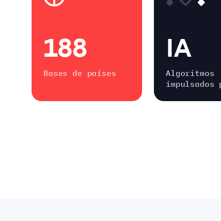
188
IA
Bases de países
Algoritmos
impulsados 