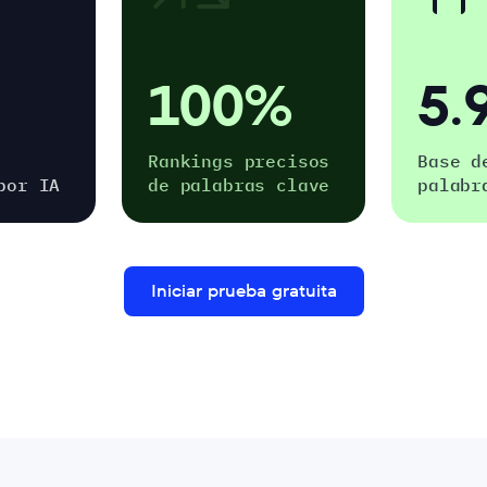
100%
5
Rankings precisos
Base d
por IA
de palabras clave
palabr
Iniciar prueba gratuita