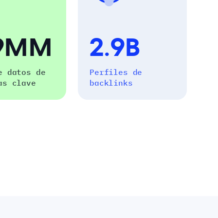
.9MM
2.9B
e datos de
Perfiles de
as clave
backlinks