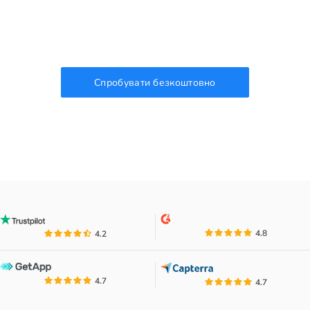
Спробувати безкоштовно
4.8
4.2
4.7
4.7