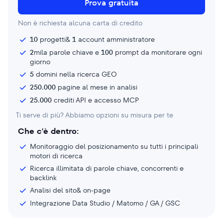
Prova gratuita
Non è richiesta alcuna carta di credito
10
progetti&
1
account amministratore
2
mila parole chiave e
100
prompt da monitorare ogni
giorno
5
domini nella ricerca GEO
250.000
pagine al mese in analisi
25.000
crediti API e accesso MCP
Ti serve di più? Abbiamo opzioni su misura per te
Che c'è dentro:
Monitoraggio del posizionamento su tutti i principali
motori di ricerca
Ricerca illimitata di parole chiave, concorrenti e
backlink
Analisi del sito& on-page
Integrazione Data Studio / Matomo / GA / GSC