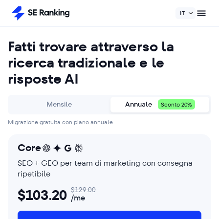
IT
Fatti trovare attraverso la
ricerca tradizionale e le
risposte AI
Mensile
Annuale
Sconto 20%
Migrazione gratuita con piano annuale
Core
SEO + GEO per team di marketing con consegna
ripetibile
$
129.00
$
103.20
/me