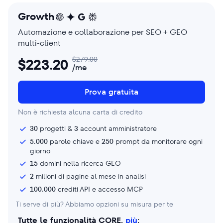
Growth
Automazione e collaborazione per SEO + GEO
multi-client
$
279.00
$
223.20
/me
Prova gratuita
Non è richiesta alcuna carta di credito
30
progetti &
3
account amministratore
5.000
parole chiave e
250
prompt da monitorare ogni
giorno
15
domini nella ricerca GEO
2
milioni di pagine al mese in analisi
100.000
crediti API e accesso MCP
Ti serve di più? Abbiamo opzioni su misura per te
Tutte le funzionalità CORE,
più
: