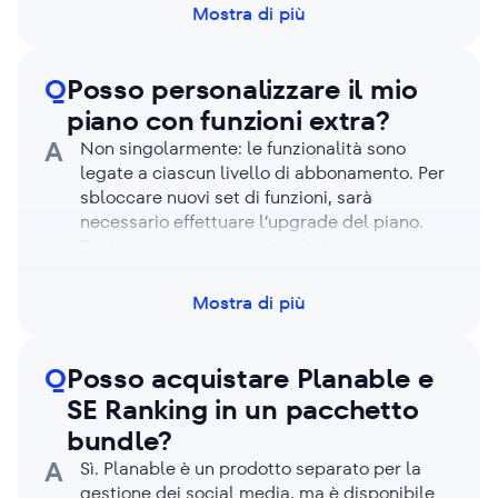
contatta il supporto e ti aiuteremo noi a
Mostra di più
trasferire i dati.
Q
Posso personalizzare il mio
piano con funzioni extra?
A
Non singolarmente: le funzionalità sono
legate a ciascun livello di abbonamento. Per
sbloccare nuovi set di funzioni, sarà
necessario effettuare l’upgrade del piano.
Puoi comunque potenziare la tua
configurazione con dei componenti aggiuntivi
(dove disponibili) e acquistare limiti extra,
Mostra di più
come parole chiave aggiuntive o accessi
utente.
Q
Posso acquistare Planable e
SE Ranking in un pacchetto
bundle?
A
Sì. Planable è un prodotto separato per la
gestione dei social media, ma è disponibile