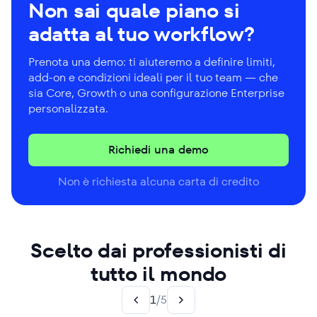
Non sai quale piano si
adatta al tuo workflow?
Prenota una demo: ti aiuteremo a definire limiti,
add-on e condizioni ideali per il tuo team — che
sia Core, Growth o una configurazione Enterprise
personalizzata.
Richiedi una demo
Non è richiesta alcuna carta di credito
Scelto dai professionisti di
tutto il mondo
1
/
5