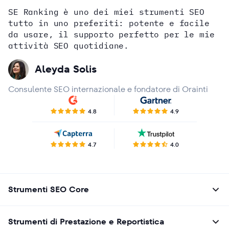
SE Ranking è uno dei miei strumenti SEO
tutto in uno preferiti: potente e facile
da usare, il supporto perfetto per le mie
Alex Wright
attività SEO quotidiane.
John Sammon
Giannis Koutsopoulos
Erin Sparks
Aleyda Solis
Consulente SEO internazionale e fondatore di Orainti
4.8
4.9
4.7
4.0
Strumenti SEO Core
Strumenti di Prestazione e Reportistica