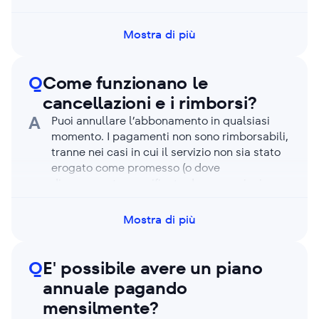
per un massimo di 3 domini (con report
illimitati). Se hai bisogno di maggiore
Mostra di più
capacità, puoi passare a un piano a
pagamento.
Q
Come funzionano le
cancellazioni e i rimborsi?
A
Puoi annullare l’abbonamento in qualsiasi
momento. I pagamenti non sono rimborsabili,
tranne nei casi in cui il servizio non sia stato
erogato come promesso (o dove
diversamente specificato da promozioni
speciali). Se ritieni di averne diritto, contatta
l’assistenza e valuteremo il tuo caso.
Mostra di più
Q
E' possibile avere un piano
annuale pagando
mensilmente?