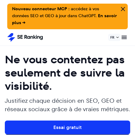
Nouveau connecteur MCP :
accédez à vos
données SEO et GEO à jour dans ChatGPT.
En savoir
plus →
FR
Ne vous contentez pas
seulement de suivre la
visibilité.
Justifiez chaque décision en SEO, GEO et
réseaux sociaux grâce à de vraies métriques.
Essai gratuit