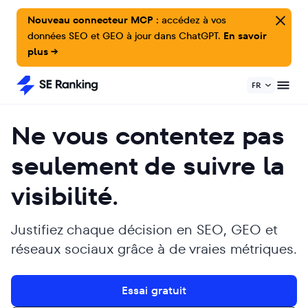
Nouveau connecteur MCP :
accédez à vos
données SEO et GEO à jour dans ChatGPT.
En savoir
plus →
FR
Ne vous contentez pas
seulement de suivre la
visibilité.
Justifiez chaque décision en SEO, GEO et
réseaux sociaux grâce à de vraies métriques.
Essai gratuit