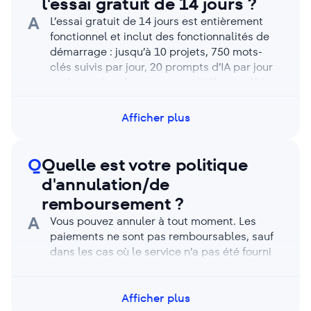
l'essai gratuit de 14 jours ?
A
L’essai gratuit de 14 jours est entièrement
fonctionnel et inclut des fonctionnalités de
démarrage : jusqu’à 10 projets, 750 mots-
clés suivis par jour, 20 prompts d’IA par jour
et des recherches concurrentielles sur l’IA
pour un maximum de 3 domaines (avec des
rapports illimités). Si vous avez besoin de
Afficher plus
plus de capacité, vous pouvez passer à un
forfait payant.
Q
Quelle est votre politique
d'annulation/de
remboursement ?
A
Vous pouvez annuler à tout moment. Les
paiements ne sont pas remboursables, sauf
dans les cas où le service n’a pas été fourni
comme promis (ou lorsqu’une promotion
spéciale indique le contraire). Si vous pensez
être éligible, contactez le support et nous
Afficher plus