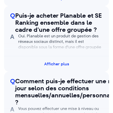
complémentaires (le cas échéant) et acheter
des limites supplémentaires, telles que des
Q
Puis-je acheter Planable et SE
mots-clés supplémentaires ou des sièges
d’utilisateur.
Ranking ensemble dans le
cadre d'une offre groupée ?
A
Oui. Planable est un produit de gestion des
réseaux sociaux distinct, mais il est
disponible sous la forme d’une offre groupée
Planable + SE Ranking. Lorsque vous les
achetez ensemble, vous bénéficiez d’un tarif
groupé (une réduction par rapport à l’achat
Afficher plus
séparément). Si vous utilisez déjà l’un des
produits, les ventes peuvent appliquer l’offre
Q
Comment puis-je effectuer une m
groupée lorsque vous ajoutez l’autre. Pour
tout problème, contactez le support.
jour selon des conditions
mensuelles/annuelles/personnal
?
A
Vous pouvez effectuer une mise à niveau ou