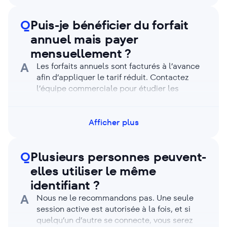
examinerons votre dossier.
Q
Puis-je bénéficier du forfait
annuel mais payer
mensuellement ?
A
Les forfaits annuels sont facturés à l’avance
afin d’appliquer le tarif réduit. Contactez
l’équipe commerciale pour étudier les
options, par exemple un échéancier de
paiement trimestriel avec un engagement
annuel.
Afficher plus
Q
Plusieurs personnes peuvent-
elles utiliser le même
identifiant ?
A
Nous ne le recommandons pas. Une seule
session active est autorisée à la fois, et si
quelqu’un d’autre se connecte, vous serez