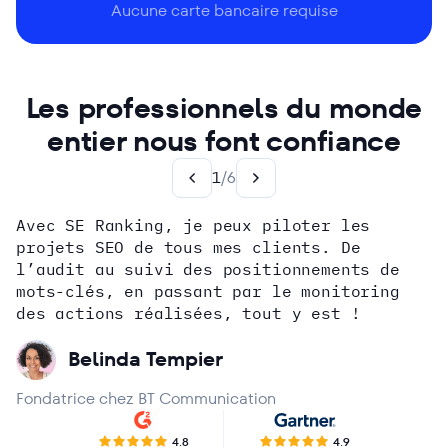
Aucune carte bancaire requise
Les professionnels du monde
entier nous font confiance
1
/
6
Avec SE Ranking, je peux piloter les
projets SEO de tous mes clients. De
l’audit au suivi des positionnements de
mots-clés, en passant par le monitoring
Alex Wright
Anne-Sophie Fouquereau
des actions réalisées, tout y est !
Nicolas Betton
Jérémie Politi
Aleyda Solis
Belinda Tempier
Fondatrice chez BT Communication
4.8
4.9