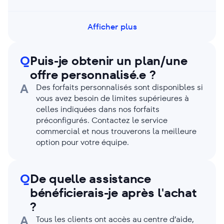
invité à quitter la session. Pour un accès
partagé, ajoutez des utilisateurs (sièges) ou
utilisez des liens invités lorsque l’accès en
Afficher plus
lecture seule suffit.
Q
Puis-je obtenir un plan/une
offre personnalisé.e ?
A
Des forfaits personnalisés sont disponibles si
vous avez besoin de limites supérieures à
celles indiquées dans nos forfaits
préconfigurés. Contactez le service
commercial et nous trouverons la meilleure
option pour votre équipe.
Q
De quelle assistance
bénéficierais-je après l'achat
?
A
Tous les clients ont accès au centre d’aide,