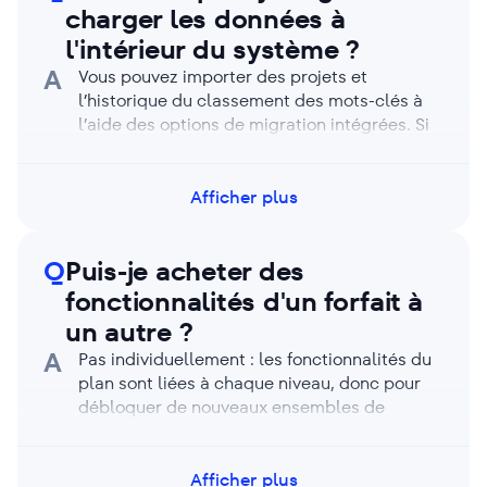
charger les données à
l'intérieur du système ?
A
Vous pouvez importer des projets et
l’historique du classement des mots-clés à
l’aide des options de migration intégrées. Si
votre ancienne plateforme ne figure pas dans
la liste ou si vous rencontrez un problème,
contactez le support et nous vous aiderons à
Afficher plus
déplacer les données.
Q
Puis-je acheter des
fonctionnalités d'un forfait à
un autre ?
A
Pas individuellement : les fonctionnalités du
plan sont liées à chaque niveau, donc pour
débloquer de nouveaux ensembles de
fonctionnalités, vous devrez mettre à niveau
votre plan. Vous pouvez étendre votre
configuration avec des modules
Afficher plus