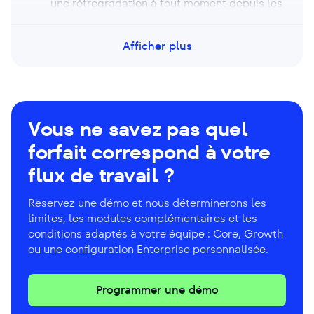
une rétrogradation à tout moment depuis les
paramètres de facturation de votre compte
en sélectionnant Modifier le forfait. Si vous
Afficher plus
avez besoin de limites personnalisées (au-
delà des niveaux standard), contactez le
support ou le service commercial et nous
vous aiderons à les configurer.
Vous ne savez pas quel
forfait correspond à votre
flux de travail ?
Réservez une démo et nous déterminerons les
limites, les modules complémentaires et les
conditions adaptés à votre équipe : Core, Growth
ou une configuration Enterprise personnalisée.
Programmer une démo