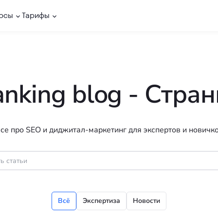
рсы
Тарифы
anking blog
- Cтран
се про SEO и диджитал-маркетинг для экспертов и новичк
Всё
Экспертиза
Новости