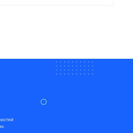
востей
ы.