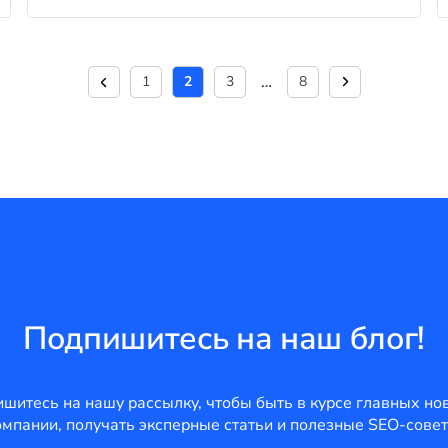
…
1
2
3
8
Подпишитесь на наш блог!
шитесь на нашу рассылку, чтобы быть в курсе главных но
омпании, получать эксперные статьи и полезные SEO-совет