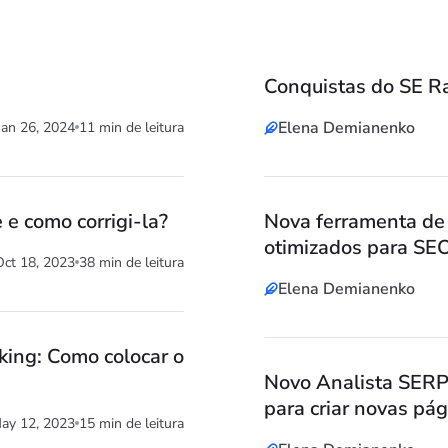
Conquistas do SE R
Elena Demianenko
Jan 26, 2024
11 min de leitura
 e como corrigi-la?
Nova ferramenta de 
otimizados para SE
Oct 18, 2023
38 min de leitura
Elena Demianenko
king: Como colocar o
Novo Analista SER
para criar novas pá
ay 12, 2023
15 min de leitura