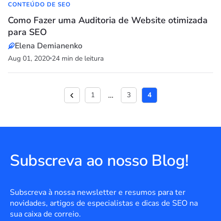
CONTEÚDO DE SEO
Como Fazer uma Auditoria de Website otimizada
para SEO
Elena Demianenko
Aug 01, 2020
24 min de leitura
…
1
3
4
Subscreva ao nosso Blog!
Subscreva à nossa newsletter e resumos para ter
novidades, artigos de especialistas e dicas de SEO na
sua caixa de correio.