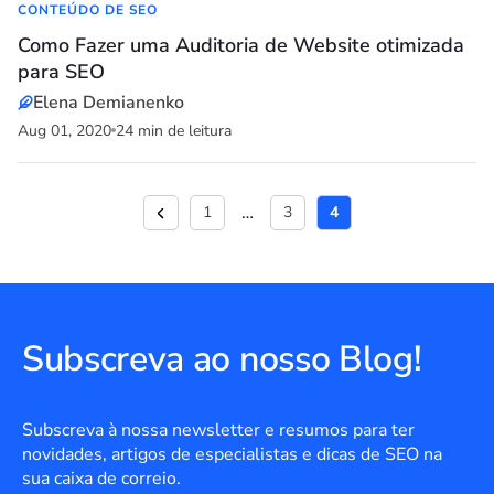
CONTEÚDO DE SEO
Como Fazer uma Auditoria de Website otimizada
para SEO
Elena Demianenko
Aug 01, 2020
24 min de leitura
…
1
3
4
Subscreva ao nosso Blog!
Subscreva à nossa newsletter e resumos para ter
novidades, artigos de especialistas e dicas de SEO na
sua caixa de correio.