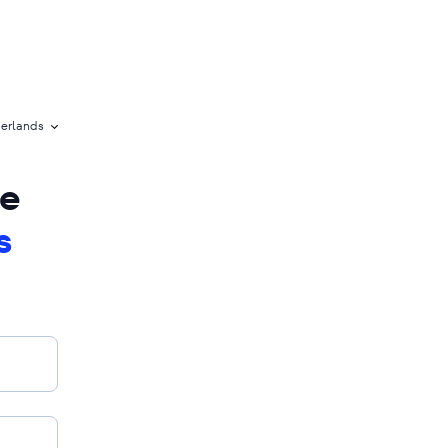
erlands
de
s