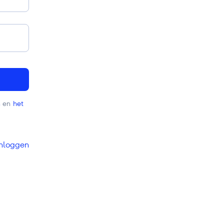
n
en
het
Inloggen