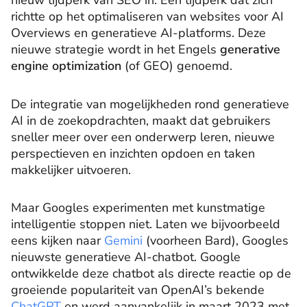
nieuw tijdperk van SEO in. Een tijdperk dat zich
richtte op het optimaliseren van websites voor AI
Overviews en generatieve AI-platforms. Deze
nieuwe strategie wordt in het Engels
generative
engine optimization
(of GEO) genoemd.
De integratie van mogelijkheden rond generatieve
AI in de zoekopdrachten, maakt dat gebruikers
sneller meer over een onderwerp leren, nieuwe
perspectieven en inzichten opdoen en taken
makkelijker uitvoeren.
Maar Googles experimenten met kunstmatige
intelligentie stoppen niet. Laten we bijvoorbeeld
eens kijken naar
Gemini
(voorheen Bard), Googles
nieuwste generatieve AI-chatbot. Google
ontwikkelde deze chatbot als directe reactie op de
groeiende populariteit van OpenAI’s bekende
ChatGPT
en werd aanvankelijk in maart 2023 met