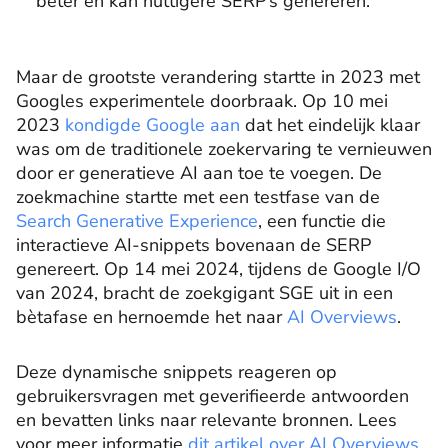
beter en kan nuttigere SERP’s genereren.
Maar de grootste verandering startte in 2023 met
Googles experimentele doorbraak. Op 10 mei
2023
kondigde Google aan
dat het eindelijk klaar
was om de traditionele zoekervaring te vernieuwen
door er generatieve AI aan toe te voegen. De
zoekmachine startte met een testfase van de
Search Generative Experience
, een functie die
interactieve AI-snippets bovenaan de SERP
genereert. Op 14 mei 2024, tijdens de Google I/O
van 2024, bracht de zoekgigant SGE uit in een
bètafase en hernoemde het naar
AI Overviews
.
Deze dynamische snippets reageren op
gebruikersvragen met geverifieerde antwoorden
en bevatten links naar relevante bronnen. Lees
voor meer informatie
dit artikel over AI Overviews
.