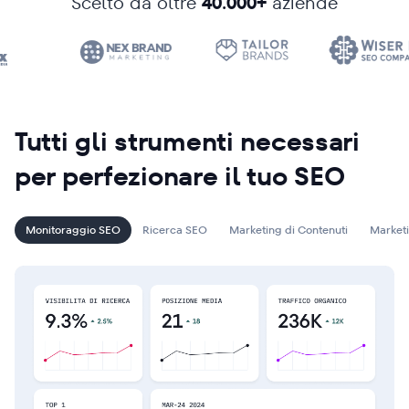
Scelto da oltre
40.000+
aziende
Tutti gli strumenti necessari
per perfezionare il tuo SEO
Monitoraggio SEO
Ricerca SEO
Marketing di Contenuti
Market