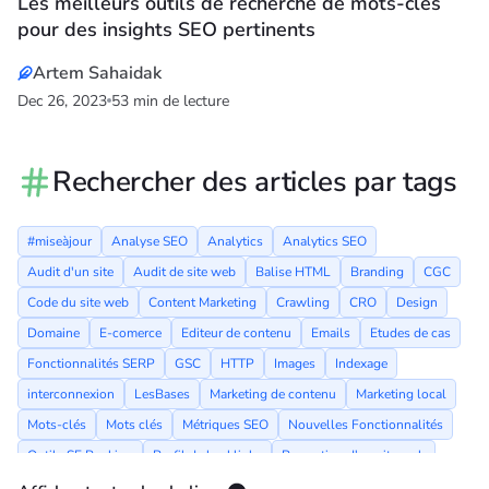
Les meilleurs outils de recherche de mots-clés
pour des insights SEO pertinents
Artem Sahaidak
Dec 26, 2023
53 min de lecture
Rechercher des articles par tags
#miseàjour
Analyse SEO
Analytics
Analytics SEO
Audit d'un site
Audit de site web
Balise HTML
Branding
CGC
Code du site web
Content Marketing
Crawling
CRO
Design
Domaine
E-comerce
Editeur de contenu
Emails
Etudes de cas
Fonctionnalités SERP
GSC
HTTP
Images
Indexage
interconnexion
LesBases
Marketing de contenu
Marketing local
Mots-clés
Mots clés
Métriques SEO
Nouvelles Fonctionnalités
Outils SE Ranking
Profil de backlinks
Promotion d'un site web
Promotion du site Web
Rapports
Recherche de mots-clés