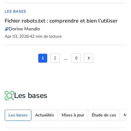
LES BASES
Fichier robots.txt : comprendre et bien l’utiliser
Dorine Mandin
Apr 03, 2026
42 min de lecture
…
1
2
6
Les bases
Les bases
Actualités
Mises à jour
Étude de cas
Mei