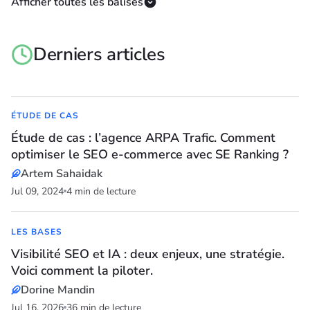
Afficher toutes les balises
Rédaction
Référencement local
SEO
SEO on-page
SEO sur la page
SEO vocal
SERP
SGE
Structure d'un site
Derniers articles
Structure d'un site web
Structure du site web
UX
Vidéo
ÉTUDE DE CAS
Étude de cas : l’agence ARPA Trafic. Comment
optimiser le SEO e-commerce avec SE Ranking ?
Artem Sahaidak
Jul 09, 2024
4 min de lecture
LES BASES
Visibilité SEO et IA : deux enjeux, une stratégie.
Voici comment la piloter.
Dorine Mandin
Jul 16, 2026
36 min de lecture