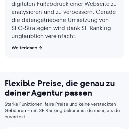
digitalen Fußabdruck einer Webseite zu
analysieren und zu verbessern. Gerade
die datengetriebene Umsetzung von
SEO-Strategien wird dank SE Ranking
unglaublich vereinfacht.
Weiterlesen
Thomas Nething
Christopher Schwab
Director of Business Innovation
Inhaber
Flexible Preise, die genau zu
deiner Agentur passen
Unternehmen
Unternehmen
hurra.com
CSW.AGENCY
Starke Funktionen, faire Preise und keine versteckten
Unternehmensart
Unternehmensart
Gebühren – mit SE Ranking bekommst du mehr, als du
erwartest
Online-Marketing-Agentur
SEO-Agentur