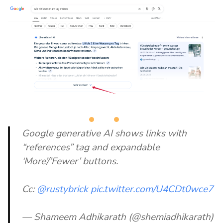
Google generative AI shows links with
“references” tag and expandable
‘More’/’Fewer’ buttons.
Cc:
@rustybrick
pic.twitter.com/U4CDt0wce7
— Shameem Adhikarath (@shemiadhikarath)