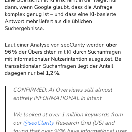
Eine Übersicht mit KI erscheint in der Regel nur
dann, wenn Google glaubt, dass die Anfrage
komplex genug ist – und dass eine KI-basierte
Antwort mehr liefert als die üblichen
Suchergebnisse.
Laut einer Analyse von seoClarity werden
über
96 %
der Übersichten mit KI durch Suchanfragen
mit informationaler Nutzerintention ausgelöst. Bei
transaktionalen Suchanfragen liegt der Anteil
dagegen nur bei
1,2 %
.
CONFIRMED: AI Overviews still almost
entirely INFORMATIONAL in intent
We looked at over 1 million keywords from
our
@seoClarity
Research Grid (US) and
found that over 96% have informational user