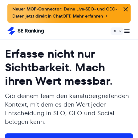
Neuer MCP-Connector:
Deine Live-SEO- und GEO-
Daten jetzt direkt in ChatGPT.
Mehr erfahren →
DE
Erfasse nicht nur
Sichtbarkeit. Mach
ihren Wert messbar.
Gib deinem Team den kanalübergreifenden
Kontext, mit dem es den Wert jeder
Entscheidung in SEO, GEO und Social
belegen kann.